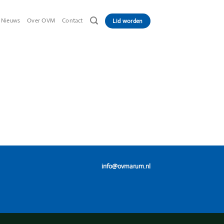
Nieuws
Over OVM
Contact
Lid worden
info@ovmarum.n
l