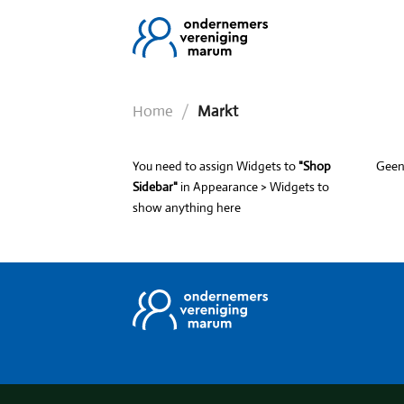
Ga
naar
inhoud
Home
/
Markt
You need to assign Widgets to
"Shop
Geen 
Sidebar"
in
Appearance > Widgets
to
show anything here